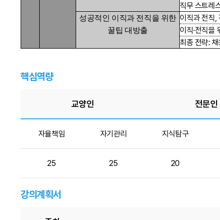
직무 스트레스
이직과 전직
,
성공적인 이직과 전직을 위한
이직
·
전직을 
꿀팁 대방출
최종 전략
:
채
핵심역량
교양인
전문인
자율책임
자기관리
지식탐구
25
25
20
강의계획서