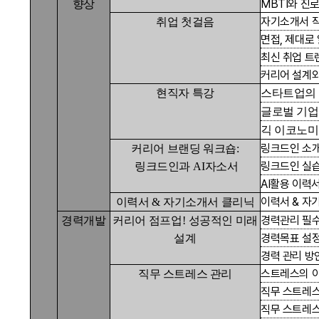
MBTI와 진
향상
자기소개서 
취업 첫걸음
면접
,
제대로
최신 취업 트
커리어 설계
현직자 특강
스타트업의
글로벌 기
긱 이코노
링크드인 소
커리어 브랜딩 워크숍
:
링크드인 실
링크드인과
AI
자소서
AI
활용 이력
이력서
&
자
이력서
&
자기소개서 클리닉
경력관리 필수
경력개발
커리어 점프업
!
성공적인 미래
경력목표 설정
설계
경력 관리 방
스트레스의 
직무 스트레스 관리
직무 스트레스
직무 스트레스