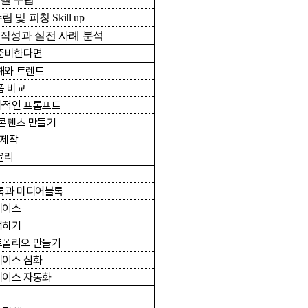
수립 및 피칭
Skill up
작성과 실전 사례 분석
 준비한다면
해와 트렌드
폼 비교
과적인 프롬프트
 콘텐츠 만들기
제작
윤리
록과 미디어블록
베이스
업하기
트폴리오 만들기
베이스 심화
베이스 자동화
해