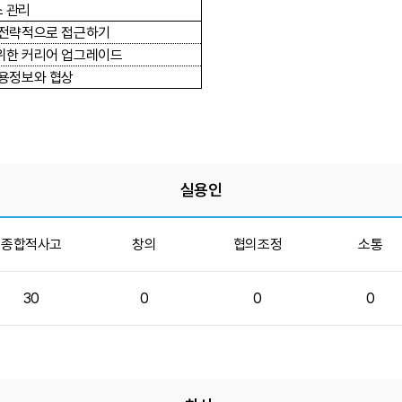
 관리
전략적으로 접근하기
위한 커리어 업그레이드
용정보와 협상
실용인
종합적사고
창의
협의조정
소통
30
0
0
0