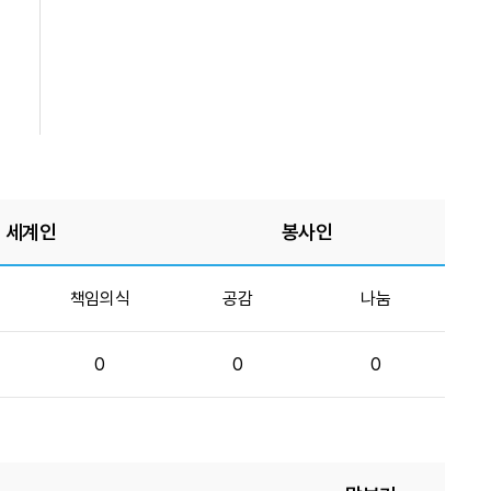
세계인
봉사인
책임의식
공감
나눔
0
0
0