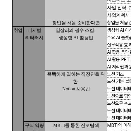
사업 전략 
사업계획서 
창업을 처음
창업을 처음 준비한다면
생성형
AI
이
취업
디지털
일잘러의 필수 스킬
!
주요
AI
플랫
리터러시
생성형
AI
활용법
실무적용 효
AI
활용 음악
AI
활용
PPT
AI
저작권과 
노션 기초
똑똑하게 일하는 직장인을 위
노션 기본 블
한
노션 데이터
Notion
사용법
노션으로 협
노션으로 포
노션 데이터
노션 데이터
MBTI
의 이
구직 역량
MBTI
를 통한 진로탐색