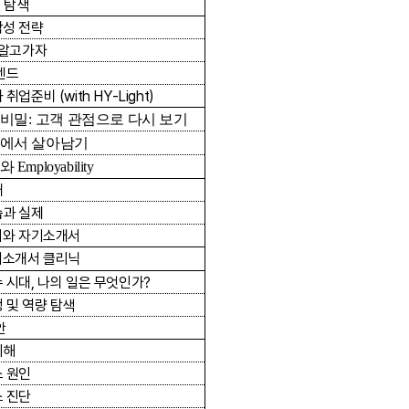
로 탐색
작성 전략
 알고가자
렌드
와 취업준비
(with HY-Light)
 비밀
:
고객 관점으로 다시 보기
업에서 살아남기
미와
Employability
개
습과 실제
서와 자기소개서
기소개서 클리닉
 시대
,
나의 일은 무엇인가
?
 및 역량 탐색
안
이해
 원인
 진단