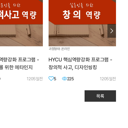
과정형태: 온라인
과정
심역량강화 프로그램 -
HYCU 핵심역량강화 프로그램 -
H
를 위한 메타인지
창의적 사고, 디자인씽킹
협
9
1205일전
5
225
1205일전
목록