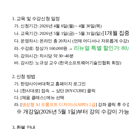
1. 교육 및 수강신청 일정
가.
신청기간: 2026년 4월 6일(월) ~ 4월 30일(목)
[1개월 집중
나.
교육기간: 2026년 5월 1일(금) ~ 5월 31일(일)
다.
운영차시: 온라인 총 20차시 (언제 어디서나 자유롭게 수강)
리뉴얼 특별 할인가: 80,
라.
수강료:
정상가 160,000원
→
마.
강의시간: 차시당 약 30~40분
바.
강사진: 노규성 교수 (한국소프트웨어기술인협회 회장)
2. 신청 방법
가.
한양사이버대학교 홈페이지 로그인
나.
[한사대로] 접속 → 상단 [HY-CUBE] 클릭
다.
[채움 클래스] 메뉴 선택
라.
[
생성형 AI 프롬프트 디자이너(AIPD) 2급
] 강좌 클릭 후 
※
개강일(2026년 5월 1일)부터 강의 수강이 가
3. 환불 안내