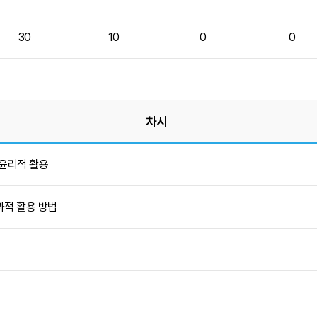
30
10
0
0
차시
및 윤리적 활용
과적 활용 방법